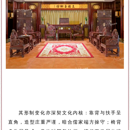
其形制变化亦深契文化内核：靠背与扶手呈
直角，造型庄重严谨，暗合儒家端方操守；椅背