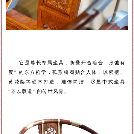
它是尊长专属坐具，折叠开合暗合 “张弛有
度” 的东方哲学，弧形椅圈贴合人体，以紫檀、
黄花梨等硬木打造，雕饰简
洁，尽显中式坐具
“器以载道” 的传世风骨。