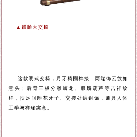
▲麒麟大交椅
这款明式交椅，月牙椅圈榫接，两端饰云纹如
意头；后背三板分雕螭龙、麒麟葫芦等吉祥纹
样，扶足间雕花牙子、交接处镶铜饰，兼具人体
工学与祥瑞寓意。