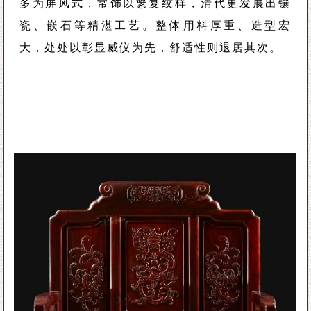
多为屏风式，常饰以繁复纹样，清代更发展出镶
瓷、嵌石等精湛工艺。整体用料厚重、造型宏
大，处处以彰显威仪为先，舒适性则退居其次。