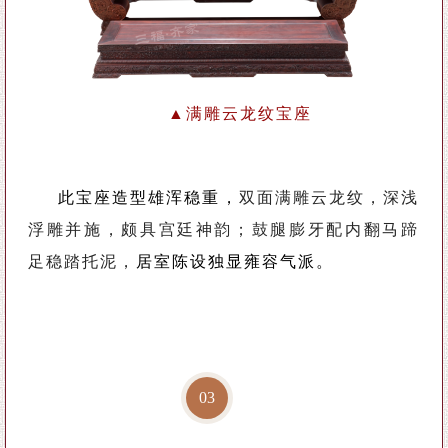
▲满雕云龙纹宝座
此宝座造型雄浑稳重，
双面满雕云龙纹，深浅
浮雕并施，颇具宫廷神韵；鼓腿膨牙配内翻马蹄
足稳踏托泥，
居室陈设独显雍容气派。
0
3