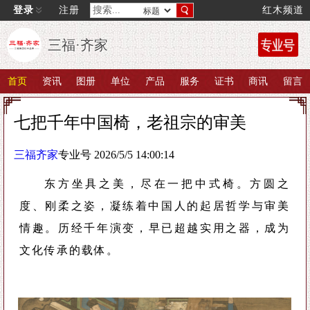
登录
注册
红木频道
三福·齐家
首页
资讯
图册
单位
产品
服务
证书
商讯
留言
七把千年中国椅，老祖宗的审美
三福齐家
专业号 2026/5/5 14:00:14
东方坐具之美，尽在一把中式椅。方圆之
度、刚柔之姿，凝练着中国人的起居哲学与审美
情趣。
历经千年演变，早已超越实用之器，成为
文化传承的载体。