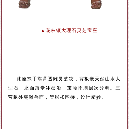
▲花枝镶大理石灵芝宝座
此座扶手靠背透雕灵芝纹，背板嵌天然山水大
理石；座面落堂冰盘沿，束腰托腮层次分明。三
弯腿外翻雕兽面，管脚枨围接，设计精妙。