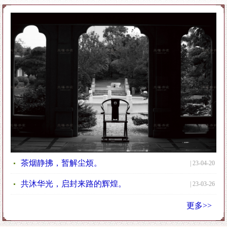
工致精微,栩栩如生
△ 三福工艺精赏
△ 传承·黄福华董事长
在父亲的指点下施展雕刻技艺
三福集团黄福华先生、黄福忠先生、黄福镇先生三兄弟出身于仙游
黄氏工艺家具世家,外公是当年仙游雕工最好的木雕师傅,父亲黄春
高则是有名的民间木作艺人。为谋生计,在这个世代从事木作的家
族里,家里的男孩从十三四岁起就要开始随父学艺,黄家三兄弟也都
这样踏上从事木雕、家具的艺业之路。
茶烟静拂，暂解尘烦。
| 23-04-20
“80年代初期,我们仙游坝下人均不到一分田地,出路只有两条,要么
共沐华光，启封来路的辉煌。
| 23-03-26
读书,要么做木雕。我们出去做活,都是一家人父子齐上阵,有的做木
更多>>
工,有的做雕刻,一天工钱1块8。”黄福华曾回忆道,“有时候出去找活
还要比赛——‘打擂台’,有钱的人家会同时请三五个师傅,一起比赛,