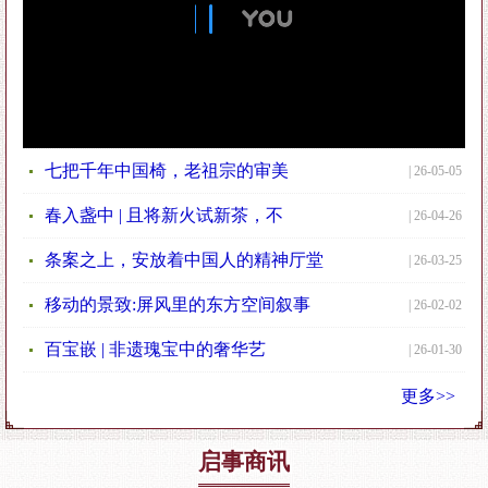
小叶紫檀满雕云龙纹宝座
工欲善其事,必先备好料
△ 三福工艺园原材料车间
七把千年中国椅，老祖宗的审美
仙作·薪火相承,文脉不绝
| 26-05-05
春入盏中 | 且将新火试新茶，不
| 26-04-26
一雕一琢,方见功夫
条案之上，安放着中国人的精神厅堂
| 26-03-25
△ 三福工匠手工雕刻写实
移动的景致:屏风里的东方空间叙事
| 26-02-02
△ 三福典藏精品
百宝嵌 | 非遗瑰宝中的奢华艺
| 26-01-30
紫檀水龙纹宝座
更多>>
△ 中堂家具场景布置
位于三福艺术馆
启事商讯