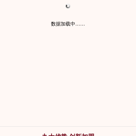
谁的做工好、快,就留谁。我看着父亲和别人一起‘打擂台’,大家都
很投入,我就感到不安,因为万一父亲输了,不仅是生计的问题,还丢
面子。为此我也下定决心,一定要把木雕做好,扛起家庭的重担。”
数据加载中……
△ 兄弟·三福创始人
黄福华（中）、黄福忠（左）、黄福镇（右）
1996年,黄福华、黄福忠、黄福镇兄弟三人筹资,一起创办了三福工
艺厂,开始正式建厂,从事红木古典家具和木雕工艺品的设计制作。
三福家具依托仙游木雕的深刻底蕴,但并不局限一时一地的风格流
派,而是汇合百家之长,广揽国内顶尖的木作工艺美术人才,参与家具
的造型设计、雕刻装饰和髹饰处理。为适应现代家居环境,三福古
典家具在家具型制、配饰上做了适当调整,不仅增加了使用的舒适
度,还在意韵上添加现代气息,使其布局既完美地传承传统文化的庄
重敬慎,也具备现代文明的舒适灵活,以打造新时期的“仙作”精品。
△ 三福工艺园俯瞰图