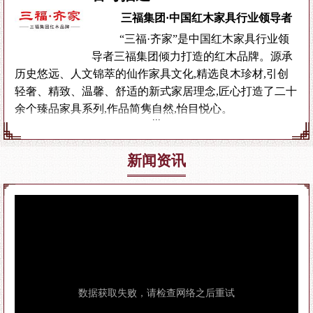
三福集团·中国红木家具行业领导者
“三福·齐家”是中国红木家具行业领
导者三福集团倾力打造的红木品牌。源承
历史悠远、人文锦萃的仙作家具文化,精选良木珍材,引创
轻奢、精致、温馨、舒适的新式家居理念,匠心打造了二十
余个臻品家具系列,作品简隽自然,怡目悦心。
三福·齐家品牌面向中高端市场,以红木为载体,承载
家风,让爱与美好世代相传。三福·齐家作品深具“型美、材
新闻资讯
珍、艺精、韵深”的艺术特点,用家具传递生活之美,诠
释：“家,才是人生杰作”。
△ 三福艺术馆外景图
场馆面积6.5万平方米
△ 三福典藏精品