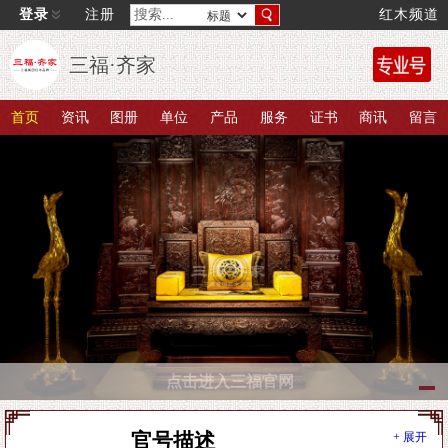
登录
注册
红木频道
三福·齐家
首页
资讯
图册
单位
产品
服务
证书
商讯
留言
点击进入三福官网
官号描述
+ 展开